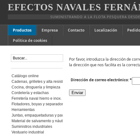
EFECTOS NAVALES FERNÁ
SUMINISTRANDO A LA FLOTA PESQUERA DESDE
Productos
Empresa
Contacto
Localización
Pedido
Política de cookies
Por favor, introduzca la dirección de cor
la dirección que nos facilita es la correct
Catálogo online
Dirección de correo electrónico:
*
Cadenas, grilletes y alta resistencia
Cocina, droguería y limpieza
Enviar
Cordelería y estachas
Ferretería naval hierro e inox.
Flotadores, boyas y separadores
Herramientas
Juntas, empaquetaduras y pavimento
Material de salvamento y náutica
Suministros industriales
Vestuario industrial