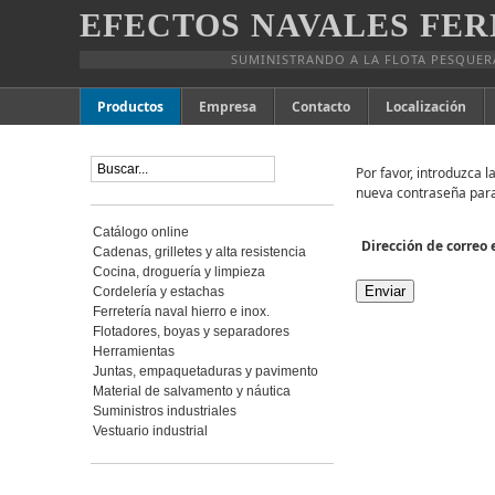
EFECTOS NAVALES FER
SUMINISTRANDO A LA FLOTA PESQUER
Productos
Empresa
Contacto
Localización
Por favor, introduzca 
nueva contraseña para
Catálogo online
Dirección de correo 
Cadenas, grilletes y alta resistencia
Cocina, droguería y limpieza
Enviar
Cordelería y estachas
Ferretería naval hierro e inox.
Flotadores, boyas y separadores
Herramientas
Juntas, empaquetaduras y pavimento
Material de salvamento y náutica
Suministros industriales
Vestuario industrial