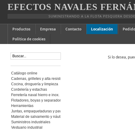
EFECTOS NAVALES FERNÁ
SUMINISTRANDO A LA FLOTA PESQUERA DESDE
Productos
Empresa
Contacto
Localización
Pedido
Política de cookies
Si lo desea, pu
Catálogo online
Cadenas, grilletes y alta resistencia
Cocina, droguería y limpieza
Cordelería y estachas
Ferretería naval hierro e inox.
Flotadores, boyas y separadores
Herramientas
Juntas, empaquetaduras y pavimento
Material de salvamento y náutica
Suministros industriales
Vestuario industrial