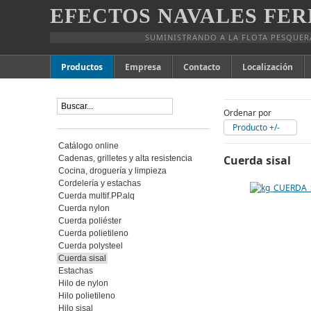
EFECTOS NAVALES FER
SUMINISTRANDO A LA FLOTA PESQUER
Productos
Empresa
Contacto
Localización
Ordenar por
Producto +/-
Catálogo online
Cuerda sisal
Cadenas, grilletes y alta resistencia
Cocina, droguería y limpieza
Cordelería y estachas
Cuerda multif.PP.alq
Cuerda nylon
Cuerda poliéster
Cuerda polietileno
Cuerda polysteel
Cuerda sisal
Estachas
Hilo de nylon
Hilo polietileno
Hilo sisal