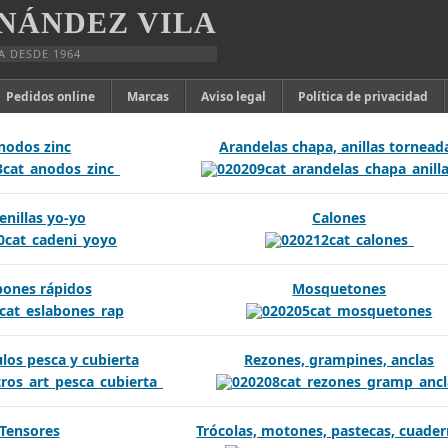
NÁNDEZ VILA
A DESDE 1964
Pedidos online
Marcas
Aviso legal
Política de privacidad
nodos zinc
Arandelas chapa, anillas tornead
enillas yo-yo
Calones
bones rápidos
Mosquetones
ulos pesca y cubierta
Rezones, grampines, anclas
Tensores
Trócolas, motones, pastecas, cuader