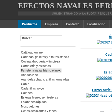
EFECTOS NAVALES FER
SUMINISTRANDO A LA FLOTA PESQUER
Productos
Empresa
Contacto
Localización
Á
Catálogo online
Cad
Cadenas, grilletes y alta resistencia
Cocina, droguería y limpieza
Cordelería y estachas
Ferretería naval hierro e inox.
Esla
Ánodos zinc
Arandelas chapa, anillas torneadas
Cable
Cadenillas yo-yo
Otros artíc
Calones
Esferas hierro, semiesferas
Eslabones rápidos
Mosquetones
Ochos deslizantes y topes