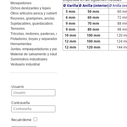
Mosquetones
Ø Varilla
Ø Anilla (interior)
Ø Anilla (ex
Ochos deslizantes y topes
5 mm
50 mm
60 m
Otros artículos pesca y cubierta
6 mm
60 mm
72 m
Rezones, grampines, anclas
9 mm
70 mm
88 m
Sujetacables, guardacabos
Tensores
9 mm
80 mm
98 m
Trócolas, motones, pastecas, cuadernales
10 mm
100 mm
120 
Flotadores, boyas y separadores
12 mm
100 mm
124 
Herramientas
12 mm
120 mm
144 
Juntas, empaquetaduras y pavimento
Material de salvamento y náutica
Suministros industriales
Vestuario industrial
Usuario
Contraseña
Recuérdeme