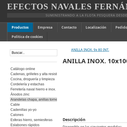
EFECTOS NAVALES FERNÁ
SUMINISTRANDO A LA FLOTA PESQUERA DESDE
Productos
Empresa
Contacto
Localización
Pedido
Política de cookies
ANILLA INOX. 9x 80 INT.
ANILLA INOX. 10x10
Catálogo online
Cadenas, grilletes y alta resistencia
Cocina, droguería y limpieza
Cordelería y estachas
Ferretería naval hierro e inox.
Ánodos zinc
Arandelas chapa, anillas torneadas
Cable
Cadenillas yo-yo
Calones
Descripción
Esferas hierro, semiesferas
Eslabones rápidos
Disponible en las siguientes medidas: