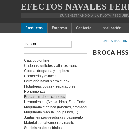
EFECTOS NAVALES FER
SUMINISTRANDO A LA FLOTA PESQUER
Productos
Empresa
Contacto
Localización
BROCA HSS DIN3
BROCA HSS 
Catálogo online
Cadenas, grilletes y alta resistencia
Cocina, droguería y limpieza
Cordelería y estachas
Ferretería naval hierro e inox.
Flotadores, boyas y separadores
Herramientas
Brocas, machos, cojinetes
Herramientas (Acesa, Irimo, Zubi-Ondo, Snap-on)
Maquinaria eléctrica (taladros, amoladoras, ...)
Maquinaria manual (polipastos, ...)
Juntas, empaquetaduras y pavimento
Material de salvamento y náutica
Suministros industriales