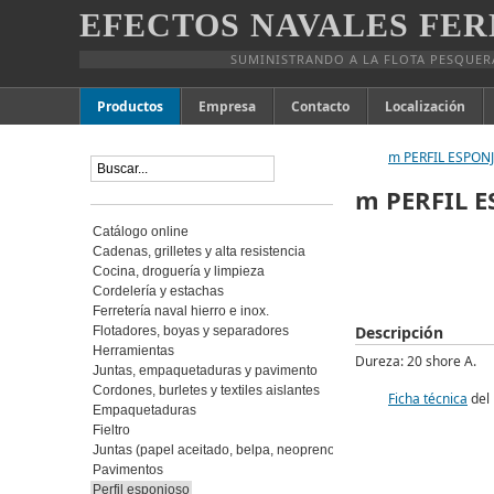
EFECTOS NAVALES FER
SUMINISTRANDO A LA FLOTA PESQUER
Productos
Empresa
Contacto
Localización
m PERFIL ESPON
m PERFIL 
Catálogo online
Cadenas, grilletes y alta resistencia
Cocina, droguería y limpieza
Cordelería y estachas
Ferretería naval hierro e inox.
Descripción
Flotadores, boyas y separadores
Herramientas
Dureza: 20 shore A.
Juntas, empaquetaduras y pavimento
Cordones, burletes y textiles aislantes
Ficha técnica
del 
Empaquetaduras
Fieltro
Juntas (papel aceitado, belpa, neopreno, coreflex)
Pavimentos
Perfil esponjoso