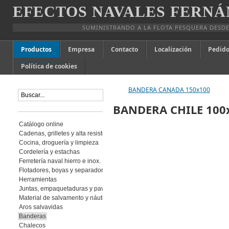
EFECTOS NAVALES FERNÁ
SUMINISTRANDO A LA FLOTA PESQUERA DESDE
Productos
Empresa
Contacto
Localización
Pedido
Política de cookies
BANDERA CANADA 150x100
BANDERA CHILE 100
Catálogo online
Cadenas, grilletes y alta resistencia
Cocina, droguería y limpieza
Cordelería y estachas
Ferretería naval hierro e inox.
Flotadores, boyas y separadores
Herramientas
Juntas, empaquetaduras y pavimento
Material de salvamento y náutica
Aros salvavidas
Banderas
Chalecos