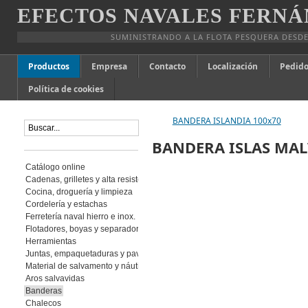
EFECTOS NAVALES FERNÁ
SUMINISTRANDO A LA FLOTA PESQUERA DESDE
Productos
Empresa
Contacto
Localización
Pedido
Política de cookies
BANDERA ISLANDIA 100x70
BANDERA ISLAS MAL
Catálogo online
Cadenas, grilletes y alta resistencia
Cocina, droguería y limpieza
Cordelería y estachas
Ferretería naval hierro e inox.
Flotadores, boyas y separadores
Herramientas
Juntas, empaquetaduras y pavimento
Material de salvamento y náutica
Aros salvavidas
Banderas
Chalecos