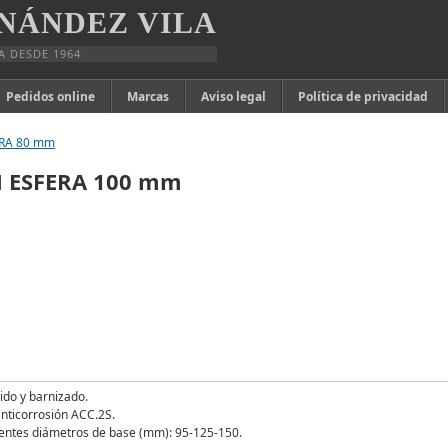
NÁNDEZ VILA
A DESDE 1964
Pedidos online
Marcas
Aviso legal
Política de privacidad
ERA 80 mm
N ESFERA 100 mm
lido y barnizado.
anticorrosión ACC.2S.
uientes diámetros de base (mm): 95-125-150.