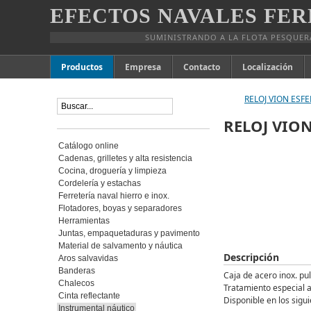
EFECTOS NAVALES FER
SUMINISTRANDO A LA FLOTA PESQUER
Productos
Empresa
Contacto
Localización
RELOJ VION ESF
RELOJ VIO
Catálogo online
Cadenas, grilletes y alta resistencia
Cocina, droguería y limpieza
Cordelería y estachas
Ferretería naval hierro e inox.
Flotadores, boyas y separadores
Herramientas
Juntas, empaquetaduras y pavimento
Material de salvamento y náutica
Descripción
Aros salvavidas
Banderas
Caja de acero inox. pu
Chalecos
Tratamiento especial 
Cinta reflectante
Disponible en los sig
Instrumental náutico