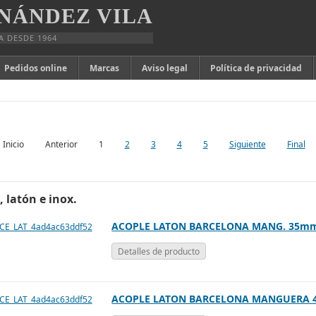
NÁNDEZ VILA
A DESDE 1964
Pedidos online
Marcas
Aviso legal
Política de privacidad
Inicio
Anterior
1
2
3
4
5
Siguiente
Final
, latón e inox.
ACOPLE LATON BARCELONA MANG. 35m
Detalles de producto
ACOPLE LATON BARCELONA MANGUERA 