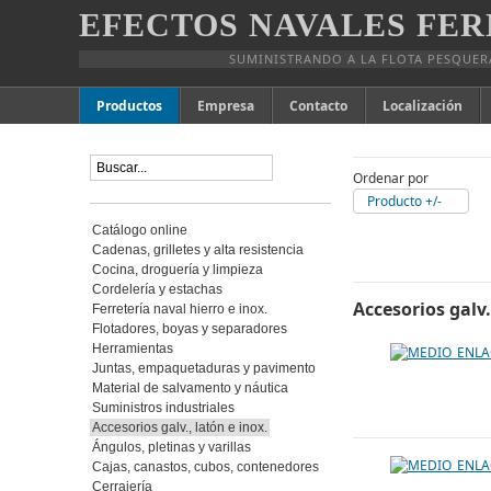
EFECTOS NAVALES FER
SUMINISTRANDO A LA FLOTA PESQUER
Productos
Empresa
Contacto
Localización
Ordenar por
Producto +/-
Catálogo online
Cadenas, grilletes y alta resistencia
Cocina, droguería y limpieza
Cordelería y estachas
Accesorios galv.
Ferretería naval hierro e inox.
Flotadores, boyas y separadores
Herramientas
Juntas, empaquetaduras y pavimento
Material de salvamento y náutica
Suministros industriales
Accesorios galv., latón e inox.
Ángulos, pletinas y varillas
Cajas, canastos, cubos, contenedores
Cerrajería