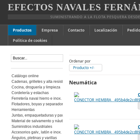
EFECTOS NAVALES FERNÁ
SUMINISTRANDO A LA FLOTA PESQUERA DESDE
Productos
Empresa
Contacto
Localización
Pedido
Política de cookies
Ordenar por
Producto +/-
Catálogo online
Neumática
Cadenas, grilletes y alta resistencia
Cocina, droguería y limpieza
Cordelería y estachas
Ferretería naval hierro e inox.
Flotadores, boyas y separadores
Herramientas
Juntas, empaquetaduras y pavimento
Material de salvamento y náutica
Suministros industriales
Accesorios galv., latón e inox.
Ángulos, pletinas y varillas