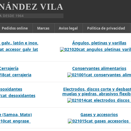
NÁNDEZ VILA
A DESDE 1964
Pedidos online
Marcas
Aviso legal
Política de privacidad
galv., latón e inox.
Ángulos, pletinas y varillas
Cerrajería
Conservantes alimentarios
soxidantes
Electrodos, discos corte y desbas
muelas y piedras, abrasivos flexib
e (Samoa, Mato)
Gases y accesorios