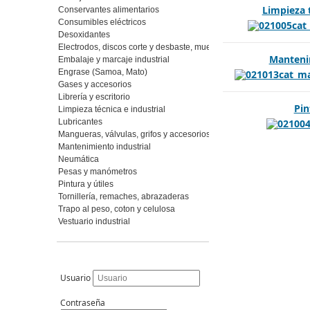
Limpieza t
Conservantes alimentarios
Consumibles eléctricos
Desoxidantes
Electrodos, discos corte y desbaste, muelas y piedras, abrasivos fl
Mantenim
Embalaje y marcaje industrial
Engrase (Samoa, Mato)
Gases y accesorios
Librería y escritorio
Pin
Limpieza técnica e industrial
Lubricantes
Mangueras, válvulas, grifos y accesorios
Mantenimiento industrial
Neumática
Pesas y manómetros
Pintura y útiles
Tornillería, remaches, abrazaderas
Trapo al peso, coton y celulosa
Vestuario industrial
Usuario
Contraseña