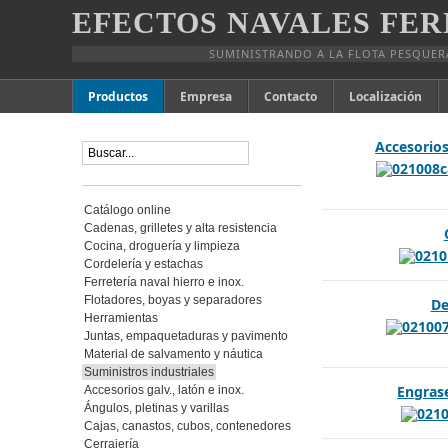
EFECTOS NAVALES FER
SUMINISTRANDO A LA FLOTA PESQUER
Productos
Empresa
Contacto
Localización
Accesorios 
Catálogo online
Cadenas, grilletes y alta resistencia
Cocina, droguería y limpieza
Cordelería y estachas
Ferretería naval hierro e inox.
Flotadores, boyas y separadores
De
Herramientas
Juntas, empaquetaduras y pavimento
Material de salvamento y náutica
Suministros industriales
Engras
Accesorios galv., latón e inox.
Ángulos, pletinas y varillas
Cajas, canastos, cubos, contenedores
Cerrajería